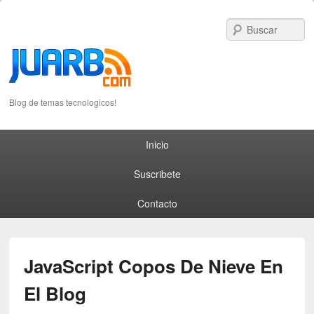
S
Blog de temas tecnologicos!
Primary menu
Skip to primary content
Skip to secondary content
Inicio
Suscribete
Contacto
JavaScript Copos De Nieve En
El Blog