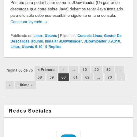
Primero para poder hacer correr el JDownloader (Un gestor de
descargas que corre sobre Java) debemos tener Java instalado
para ello solo debemos escribir lo siguiente en una consola:
Continuar leyendo
→
Publicado en
Linux
,
Ubuntu
|
Etiquetas:
Consola Linux
,
Gestor De
Descargas Ubuntu
,
Instalar JDownloader
,
JDownloader 0.9.310
,
Linux
,
Ubuntu 9.10
|
9
Replies
Post navigation
« Primera
«
...
10
20
30
...
Página 60 de 75
58
59
60
61
62
...
70
...
»
Última »
Redes Sociales