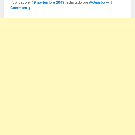
Publicado el
19 noviembre 2009
redactado por
@Juarbo
—
1
Comment ↓