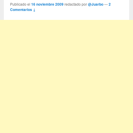
Publicado el
16 noviembre 2009
redactado por
@Juarbo
—
2
Comentarios ↓