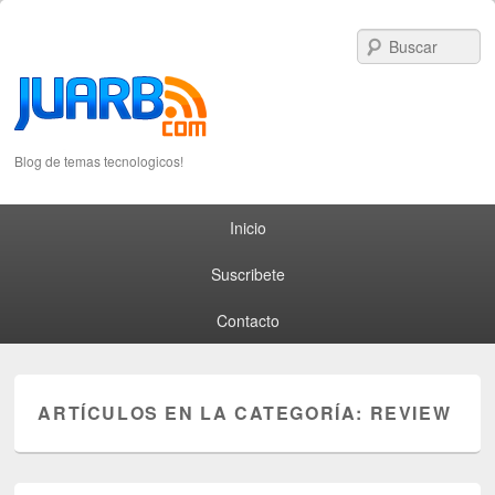
S
Blog de temas tecnologicos!
Primary menu
Skip to primary content
Skip to secondary content
Inicio
Suscribete
Contacto
ARTÍCULOS EN LA CATEGORÍA:
REVIEW