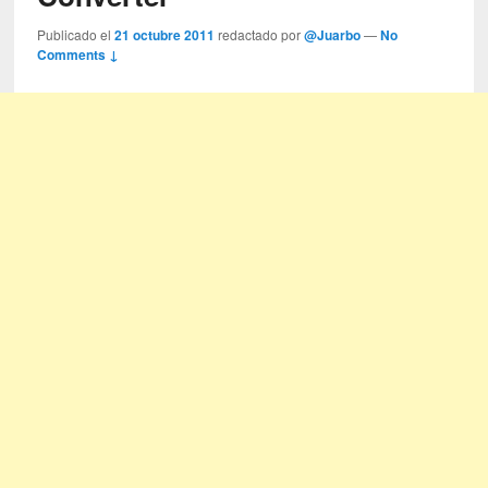
Publicado el
21 octubre 2011
redactado por
@Juarbo
—
No
Comments ↓