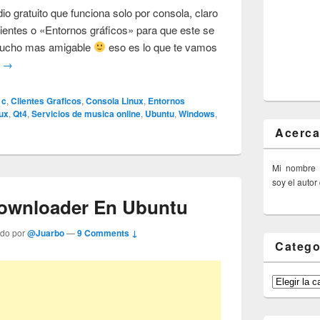
 gratuito que funciona solo por consola, claro
Clientes o «Entornos gráficos» para que este se
mucho mas amigable
eso es lo que te vamos
o
→
c
,
Clientes Graficos
,
Consola Linux
,
Entornos
ux
,
Qt4
,
Servicios de musica online
,
Ubuntu
,
Windows
,
Acerca
Mi nombre
soy el autor
Downloader En Ubuntu
ado por
@Juarbo
—
9 Comments ↓
Catego
Categorías