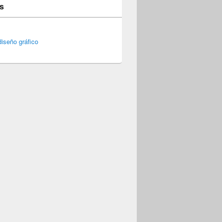
s
iseño gráfico