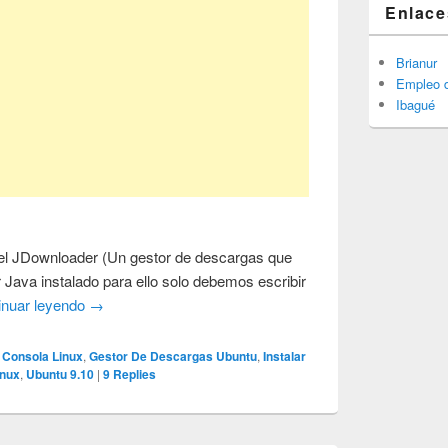
Enlace
Brianur
Empleo d
Ibagué
 el JDownloader (Un gestor de descargas que
Java instalado para ello solo debemos escribir
inuar leyendo
→
Consola Linux
,
Gestor De Descargas Ubuntu
,
Instalar
inux
,
Ubuntu 9.10
|
9
Replies