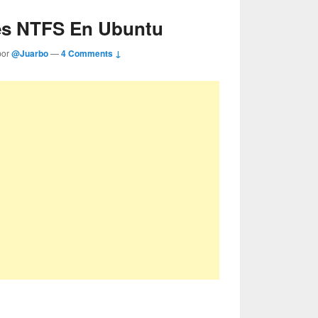
es NTFS En Ubuntu
por
@Juarbo
—
4 Comments ↓