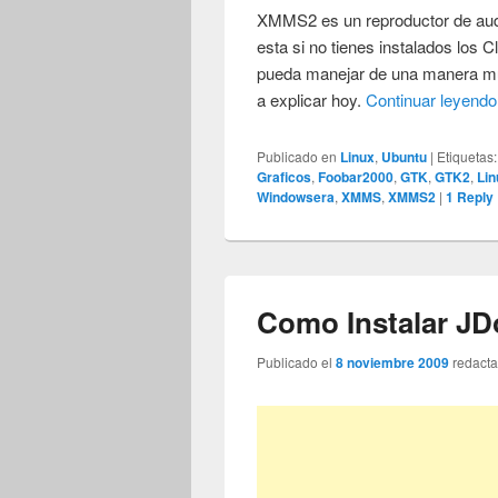
XMMS2 es un reproductor de audio
esta si no tienes instalados los 
pueda manejar de una manera 
a explicar hoy.
Continuar leyend
Publicado en
Linux
,
Ubuntu
|
Etiquetas:
Graficos
,
Foobar2000
,
GTK
,
GTK2
,
Lin
Windowsera
,
XMMS
,
XMMS2
|
1
Reply
Como Instalar J
Publicado el
8 noviembre 2009
redact