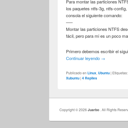
Para montar las particiones NTF
los paquetes ntfs-3g, ntfs-config,
consola el siguiente comando:
—–
Montar las particiones NTFS des
fácil, pero para mi es un poco m
Primero debemos escribir el sig
Continuar leyendo
→
Publicado en
Linux
,
Ubuntu
|
Etiquetas:
Xubuntu
|
4
Replies
Copyright © 2026
Juarbo
. All Rights Reser