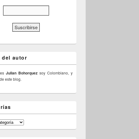
 del autor
 es
Julian Bohorquez
soy Colombiano, y
 de este blog.
rías