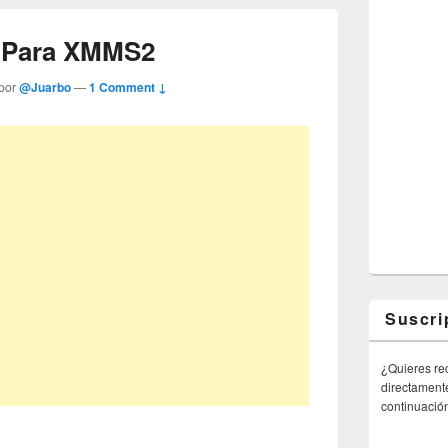
s Para XMMS2
 por
@Juarbo
—
1 Comment ↓
Suscri
¿Quieres rec
directamente
continuació