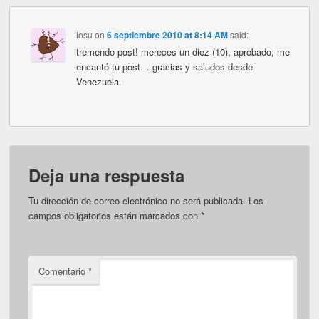
iosu
on
6 septiembre 2010 at 8:14 AM
said:
tremendo post! mereces un diez (10), aprobado, me
encantó tu post… gracias y saludos desde
Venezuela.
Deja una respuesta
Tu dirección de correo electrónico no será publicada.
Los
campos obligatorios están marcados con
*
Comentario
*