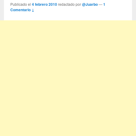
Publicado el
4 febrero 2010
redactado por
@Juarbo
—
1
Comentario ↓