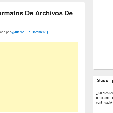
rmatos De Archivos De
tado por
@Juarbo
—
1 Comment ↓
Suscri
¿Quieres rec
directamente
continuació