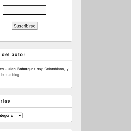
 del autor
 es
Julian Bohorquez
soy Colombiano, y
 de este blog.
rías