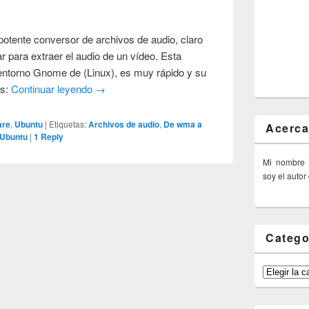
potente conversor de archivos de audio, claro
 para extraer el audio de un vídeo. Esta
 entorno Gnome de (Linux), es muy rápido y su
os:
Continuar leyendo
→
are
,
Ubuntu
|
Etiquetas:
Archivos de audio
,
De wma a
Acerca
Ubuntu
|
1
Reply
Mi nombre
soy el autor
Catego
Categorías