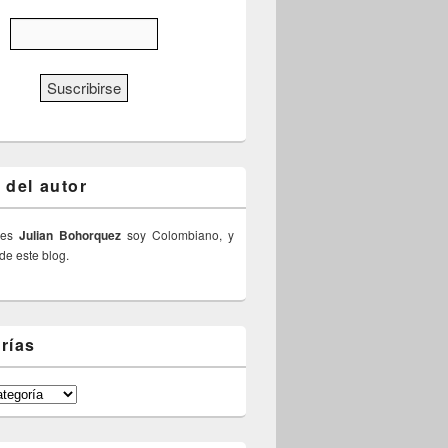
 del autor
 es
Julian Bohorquez
soy Colombiano, y
 de este blog.
rías