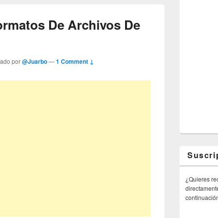
rmatos De Archivos De
tado por
@Juarbo
—
1 Comment ↓
Suscri
¿Quieres rec
directamente
continuació