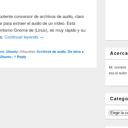
potente conversor de archivos de audio, claro
 para extraer el audio de un vídeo. Esta
 entorno Gnome de (Linux), es muy rápido y su
os:
Continuar leyendo
→
are
,
Ubuntu
|
Etiquetas:
Archivos de audio
,
De wma a
Acerca
Ubuntu
|
1
Reply
Mi nombre
soy el autor
Catego
Categorías