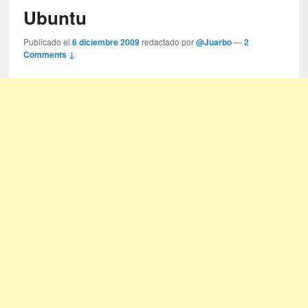
Ubuntu
Publicado el
6 diciembre 2009
redactado por
@Juarbo
—
2
Comments ↓