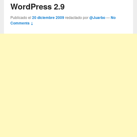
WordPress 2.9
Publicado el
20 diciembre 2009
redactado por
@Juarbo
—
No
Comments ↓