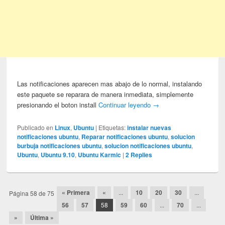
Las notificaciones aparecen mas abajo de lo normal, instalando
este paquete se reparara de manera inmediata, simplemente
presionando el boton install
Continuar leyendo
→
Publicado en
Linux
,
Ubuntu
|
Etiquetas:
instalar nuevas
notificaciones ubuntu
,
Reparar notificaciones ubuntu
,
solucion
burbuja notificaciones ubuntu
,
solucion notificaciones ubuntu
,
Ubuntu
,
Ubuntu 9.10
,
Ubuntu Karmic
|
2
Replies
Post navigation
« Primera
«
...
10
20
30
...
Página 58 de 75
56
57
58
59
60
...
70
...
»
Última »