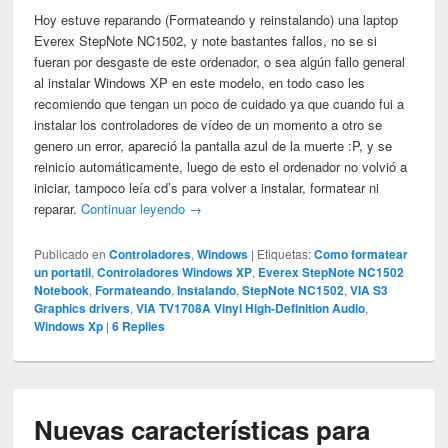
Hoy estuve reparando (Formateando y reinstalando) una laptop
Everex StepNote NC1502, y note bastantes fallos, no se si
fueran por desgaste de este ordenador, o sea algún fallo general
al instalar Windows XP en este modelo, en todo caso les
recomiendo que tengan un poco de cuidado ya que cuando fui a
instalar los controladores de vídeo de un momento a otro se
genero un error, apareció la pantalla azul de la muerte :P, y se
reinicio automáticamente, luego de esto el ordenador no volvió a
iniciar, tampoco leía cd’s para volver a instalar, formatear ni
reparar.
Continuar leyendo
→
Publicado en
Controladores
,
Windows
|
Etiquetas:
Como formatear
un portatil
,
Controladores Windows XP
,
Everex StepNote NC1502
Notebook
,
Formateando
,
Instalando
,
StepNote NC1502
,
VIA S3
Graphics drivers
,
VIA TV1708A Vinyl High-Definition Audio
,
Windows Xp
|
6
Replies
Nuevas características para