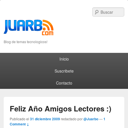
S
Blog de temas tecnologicos!
Primary menu
Skip to primary content
Skip to secondary content
Inicio
Suscribete
Contacto
Feliz Año Amigos Lectores :)
Publicado el
31 diciembre 2009
redactado por
@Juarbo
—
1
Comment ↓