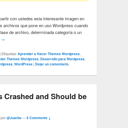
partir con ustedes esta interesante imagen en
los archivos que pone en uso Wordpress cuando
ase de archivo, determinada categoría o un
o
→
|
Etiquetas:
Aprender a Hacer Themes Wordpress
,
ador Themes Wordpress
,
Desarrollo para Wordpress
,
rdpress
,
WordPress
|
Dejar un comentario.
as Crashed and Should be
 por
@Juarbo
—
6 Comments ↓