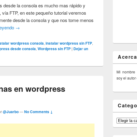
ss desde la consola es mucho mas rápido y
, vía FTP, en este pequeño tutorial veremos
tamente desde la consola y que nos tome menos
leyendo
→
nstalar wordpress consola
,
instalar wordpress sin FTP
,
press desde consola
,
Wordpress sin FTP
|
Dejar un
Acerca
Mi nombre
soy el autor
inas en wordpress
Catego
or
@Juarbo
—
No Comments ↓
Categorías