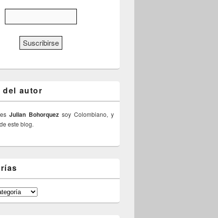
 del autor
 es
Julian Bohorquez
soy Colombiano, y
 de este blog.
rías