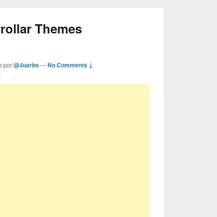
rollar Themes
o por
@Juarbo
—
No Comments ↓