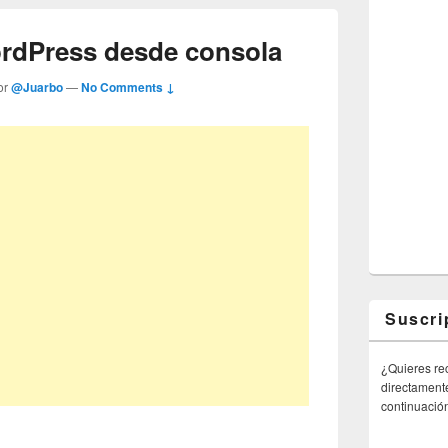
rdPress desde consola
or
@Juarbo
—
No Comments ↓
Suscri
¿Quieres rec
directamente
continuació