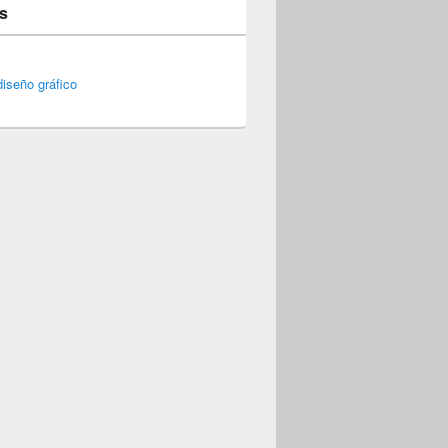
s
iseño gráfico