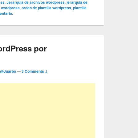
ess
,
Jerarquia de archivos wordpress
,
jerarquia de
s wordpress
,
orden de plantilla wordpress
,
plantilla
entario.
ordPress por
r
@Juarbo
—
3 Comments ↓