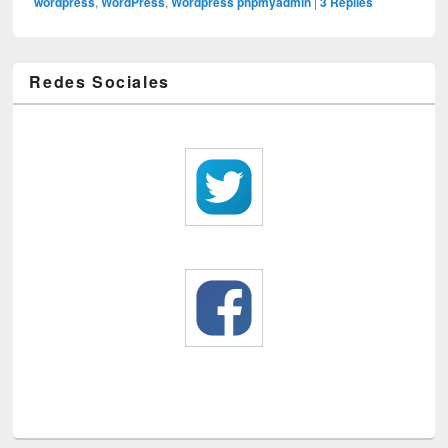
wordpress
,
WordPress
,
Wordpress phpmyadmin
|
3
Replies
Redes Sociales