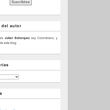
 del autor
 es
Julian Bohorquez
soy Colombiano, y
 de este blog.
rías
s