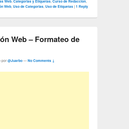
ias Web
,
Categorias y Etiquetas
,
Curso de Redaccion
,
ón Web
,
Uso de Categorias
,
Uso de Etiquetas
|
1
Reply
ión Web – Formateo de
o por
@Juarbo
—
No Comments ↓