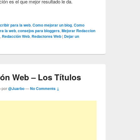
ión es el que mejor resultado le da.
ribir para la web
,
Como mejorar un blog
,
Como
ra la web
,
consejos para bloggers
,
Mejorar Redaccion
o
,
Redacción Web
,
Redactores Web
|
Dejar un
ón Web – Los Títulos
o por
@Juarbo
—
No Comments ↓