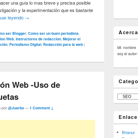
hacer una guía lo mas breve y precisa posible
stigación y la experimentación que es bastante
nuar leyendo
→
Acerca
mo ser Blogger
,
Como ser un buen periodista
,
ion Web
,
Instructores de redaccion
,
Mejorar el
cción
,
Periodismo Digital
,
Redacción para la web
|
Mi nombre
soy el autor
Catego
ión Web -Uso de
uetas
Categorías
o por
@Juarbo
—
1 Comment ↓
Enlace
Brianur