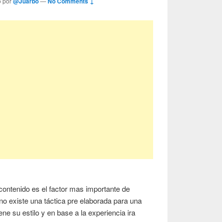
o por
@Juarbo
—
No Comments ↓
contenido es el factor mas importante de
 no existe una táctica pre elaborada para una
ne su estilo y en base a la experiencia ira