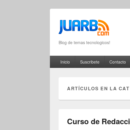
Blog de temas tecnologicos!
Primary menu
Skip to primary content
Skip to secondary content
Inicio
Suscribete
Contacto
ARTÍCULOS EN LA CA
Curso de Redacci