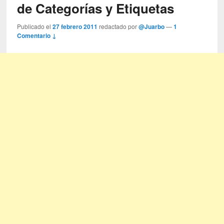
de Categorías y Etiquetas
Publicado el
27 febrero 2011
redactado por
@Juarbo
—
1
Comentario ↓