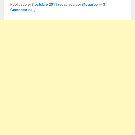
Publicado el
7 octubre 2011
redactado por
@Juarbo
—
3
Comentarios ↓