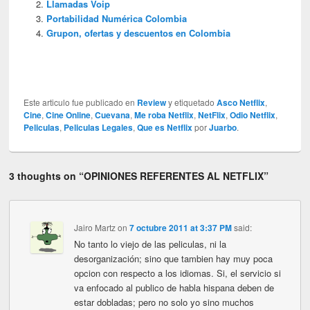
Llamadas Voip
Portabilidad Numérica Colombia
Grupon, ofertas y descuentos en Colombia
Este articulo fue publicado en
Review
y etiquetado
Asco Netflix
,
Cine
,
Cine Online
,
Cuevana
,
Me roba Netflix
,
NetFlix
,
Odio Netflix
,
Peliculas
,
Peliculas Legales
,
Que es Netflix
por
Juarbo
.
3 thoughts on “
OPINIONES REFERENTES AL NETFLIX
”
Jairo Martz
on
7 octubre 2011 at 3:37 PM
said:
No tanto lo viejo de las peliculas, ni la
desorganización; sino que tambien hay muy poca
opcion con respecto a los idiomas. Si, el servicio si
va enfocado al publico de habla hispana deben de
estar dobladas; pero no solo yo sino muchos