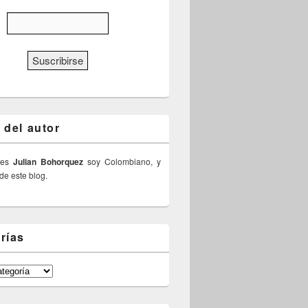
 del autor
 es
Julian Bohorquez
soy Colombiano, y
 de este blog.
rías