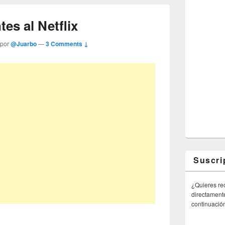
es al Netflix
 por
@Juarbo
—
3 Comments ↓
Suscri
¿Quieres rec
directamente
continuació