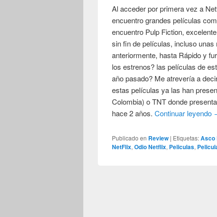
Al acceder por primera vez a Netf
encuentro grandes películas como 
encuentro Pulp Fiction, excelente
sin fin de películas, incluso un
anteriormente, hasta Rápido y fur
los estrenos? las películas de es
año pasado? Me atrevería a decir
estas películas ya las han pres
Colombia) o TNT donde presentan
hace 2 años.
Continuar leyendo
Publicado en
Review
|
Etiquetas:
Asco 
NetFlix
,
Odio Netflix
,
Peliculas
,
Pelicu