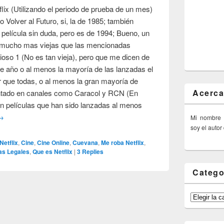
lix (Utilizando el periodo de prueba de un mes)
Volver al Futuro, si, la de 1985; también
 película sin duda, pero es de 1994; Bueno, un
as mucho mas viejas que las mencionadas
ioso 1 (No es tan vieja), pero que me dicen de
te año o al menos la mayoría de las lanzadas el
 que todas, o al menos la gran mayoría de
Acerca
entado en canales como Caracol y RCN (En
 películas que han sido lanzadas al menos
→
Mi nombre
soy el autor
Netflix
,
Cine
,
Cine Online
,
Cuevana
,
Me roba Netflix
,
las Legales
,
Que es Netflix
|
3
Replies
Catego
Categorías