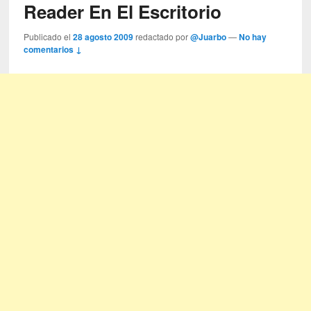
Reader En El Escritorio
Publicado el
28 agosto 2009
redactado por
@Juarbo
—
No hay
comentarios ↓