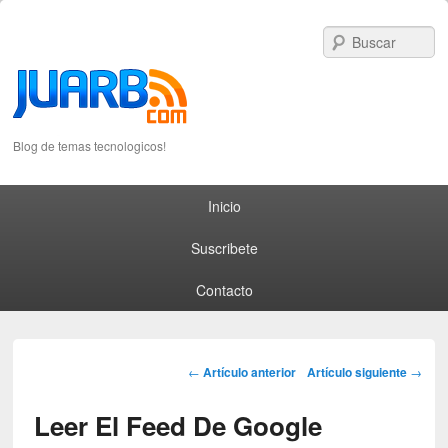
S
Blog de temas tecnologicos!
Primary menu
Skip to primary content
Skip to secondary content
Inicio
Suscribete
Contacto
Post navigation
←
Artículo anterior
Artículo siguiente
→
Leer El Feed De Google