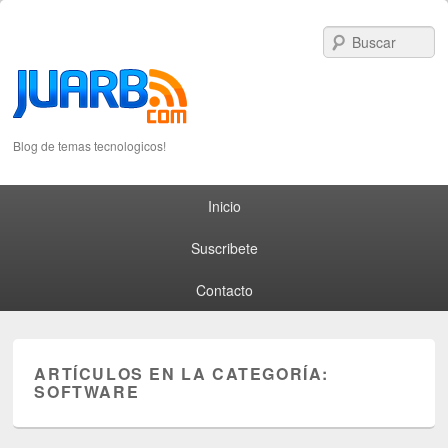
S
Blog de temas tecnologicos!
Primary menu
Skip to primary content
Skip to secondary content
Inicio
Suscribete
Contacto
ARTÍCULOS EN LA CATEGORÍA:
SOFTWARE