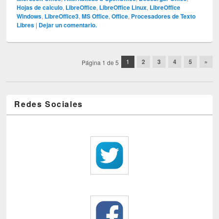
Hojas de calculo
,
LibreOffice
,
LibreOffice Linux
,
LibreOffice
Windows
,
LibreOffice3
,
MS Office
,
Office
,
Procesadores de Texto
Libres
|
Dejar un comentario.
Post navigation
1
2
3
4
5
»
Página 1 de 5
Redes Sociales