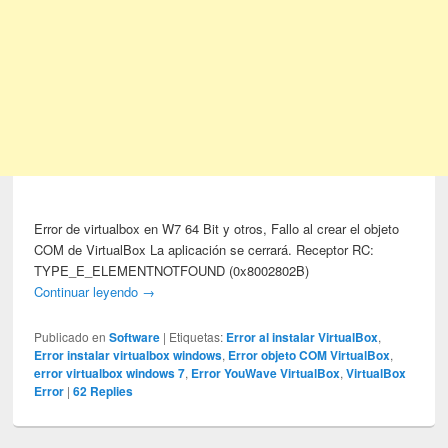
Error de virtualbox en W7 64 Bit y otros, Fallo al crear el objeto
COM de VirtualBox La aplicación se cerrará. Receptor RC:
TYPE_E_ELEMENTNOTFOUND (0x8002802B)
Continuar leyendo
→
Publicado en
Software
|
Etiquetas:
Error al instalar VirtualBox
,
Error instalar virtualbox windows
,
Error objeto COM VirtualBox
,
error virtualbox windows 7
,
Error YouWave VirtualBox
,
VirtualBox
Error
|
62
Replies