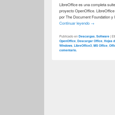
LibreOffice es una completa suite
proyecto OpenOffice. LibreOffice 
por The Document Foundation y l
Continuar leyendo
→
Publicado en
Descargas
,
Software
|
Et
OpenOffice
,
Descargar Office
,
Hojas d
Windows
,
LibreOffice3
,
MS Office
,
Offi
comentario.