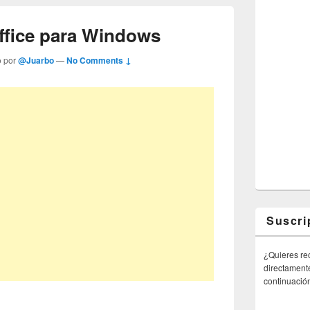
ffice para Windows
o por
@Juarbo
—
No Comments ↓
Suscri
¿Quieres rec
directamente
continuació