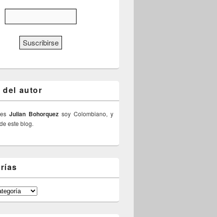
 del autor
 es
Julian Bohorquez
soy Colombiano, y
 de este blog.
rías