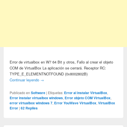
Error de virtualbox en W7 64 Bit y otros, Fallo al crear el objeto
COM de VirtualBox La aplicación se cerrará. Receptor RC:
TYPE_E_ELEMENTNOTFOUND (0x8002802B)
Continuar leyendo
→
Publicado en
Software
|
Etiquetas:
Error al instalar VirtualBox
,
Error instalar virtualbox windows
,
Error objeto COM VirtualBox
,
error virtualbox windows 7
,
Error YouWave VirtualBox
,
VirtualBox
Error
|
62
Replies