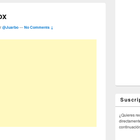
ox
or
@Juarbo
—
No Comments ↓
Suscri
¿Quieres rec
directamente
continuació