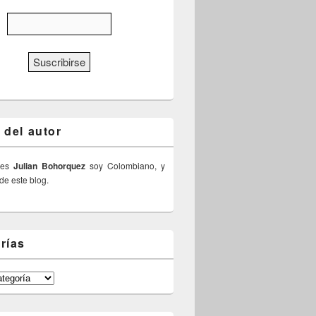
 del autor
 es
Julian Bohorquez
soy Colombiano, y
 de este blog.
rías