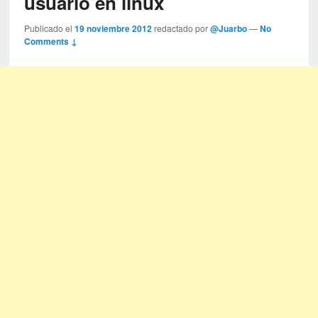
usuario en linux
Publicado el
19 noviembre 2012
redactado por
@Juarbo
—
No
Comments ↓