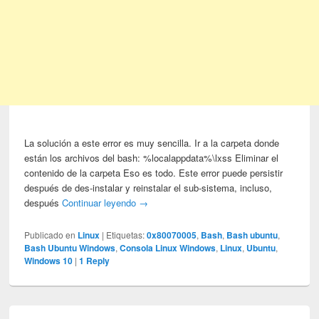
La solución a este error es muy sencilla. Ir a la carpeta donde
están los archivos del bash: %localappdata%\lxss Eliminar el
contenido de la carpeta Eso es todo. Este error puede persistir
después de des-instalar y reinstalar el sub-sistema, incluso,
después
Continuar leyendo
→
Publicado en
Linux
|
Etiquetas:
0x80070005
,
Bash
,
Bash ubuntu
,
Bash Ubuntu Windows
,
Consola Linux Windows
,
Linux
,
Ubuntu
,
Windows 10
|
1
Reply