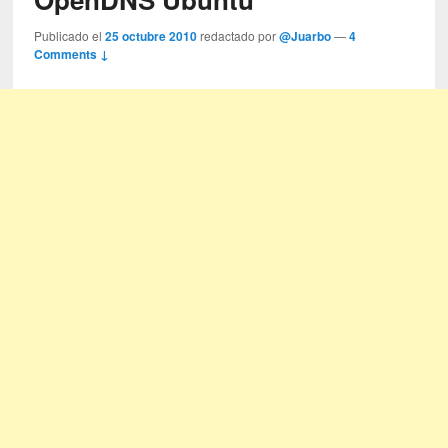
Publicado el
25 octubre 2010
redactado por
@Juarbo
—
4
Comments ↓