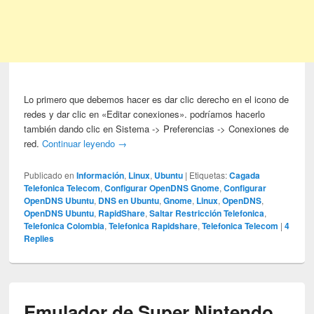
Lo primero que debemos hacer es dar clic derecho en el icono de
redes y dar clic en «Editar conexiones». podríamos hacerlo
también dando clic en Sistema -> Preferencias -> Conexiones de
red.
Continuar leyendo
→
Publicado en
Información
,
Linux
,
Ubuntu
|
Etiquetas:
Cagada
Telefonica Telecom
,
Configurar OpenDNS Gnome
,
Configurar
OpenDNS Ubuntu
,
DNS en Ubuntu
,
Gnome
,
Linux
,
OpenDNS
,
OpenDNS Ubuntu
,
RapidShare
,
Saltar Restricción Telefonica
,
Telefonica Colombia
,
Telefonica Rapidshare
,
Telefonica Telecom
|
4
Replies
Emulador de Super Nintendo