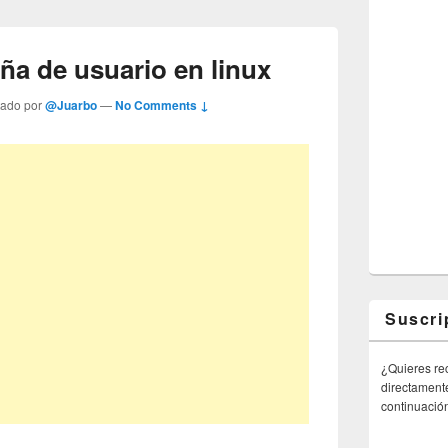
ña de usuario en linux
tado por
@Juarbo
—
No Comments ↓
Suscri
¿Quieres rec
directamente
continuació