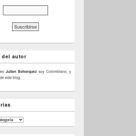
 del autor
 es
Julian Bohorquez
soy Colombiano, y
 de este blog.
rías