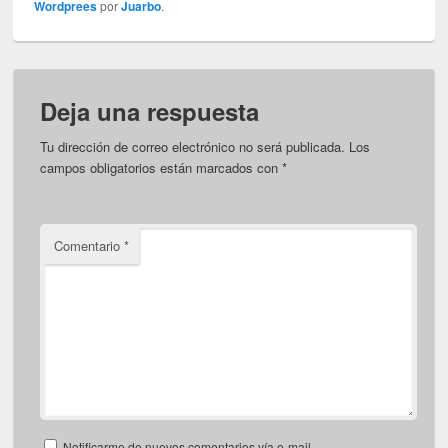
Wordprees
por
Juarbo
.
Deja una respuesta
Tu dirección de correo electrónico no será publicada.
Los
campos obligatorios están marcados con
*
Comentario
*
Notificarme de nuevos comentarios vía e-mail