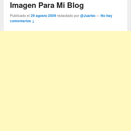
Imagen Para Mi Blog
Publicado el
29 agosto 2009
redactado por
@Juarbo
—
No hay
comentarios ↓