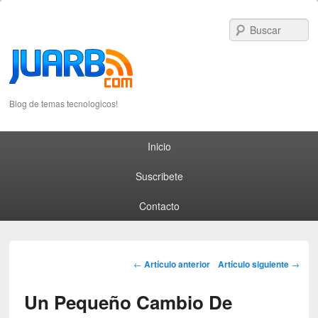
S
Blog de temas tecnologicos!
Primary menu
Skip to primary content
Skip to secondary content
Inicio
Suscribete
Contacto
Post navigation
←
Artículo anterior
Artículo siguiente
→
Un Pequeño Cambio De