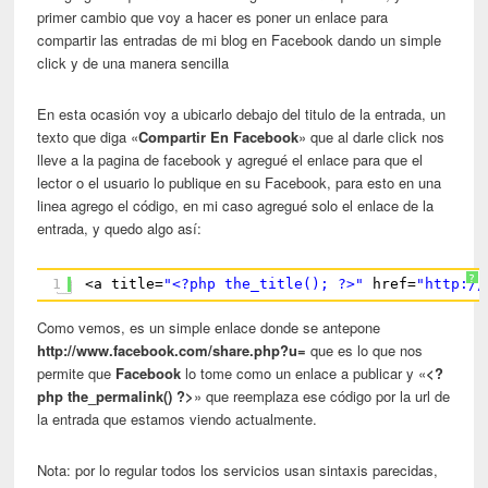
primer cambio que voy a hacer es poner un enlace para
compartir las entradas de mi blog en Facebook dando un simple
click y de una manera sencilla
En esta ocasión voy a ubicarlo debajo del titulo de la entrada, un
texto que diga «
Compartir En Facebook
» que al darle click nos
lleve a la pagina de facebook y agregué el enlace para que el
lector o el usuario lo publique en su Facebook, para esto en una
linea agrego el código, en mi caso agregué solo el enlace de la
entrada, y quedo algo así:
?
1
<a title=
"<?php the_title(); ?>"
href=
"http://
Como vemos, es un simple enlace donde se antepone
http://www.facebook.com/share.php?u=
que es lo que nos
permite que
Facebook
lo tome como un enlace a publicar y «
<?
php the_permalink() ?>
» que reemplaza ese código por la url de
la entrada que estamos viendo actualmente.
Nota: por lo regular todos los servicios usan sintaxis parecidas,