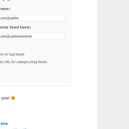
e post
ress