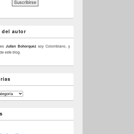
 del autor
 es
Julian Bohorquez
soy Colombiano, y
 de este blog.
rías
s