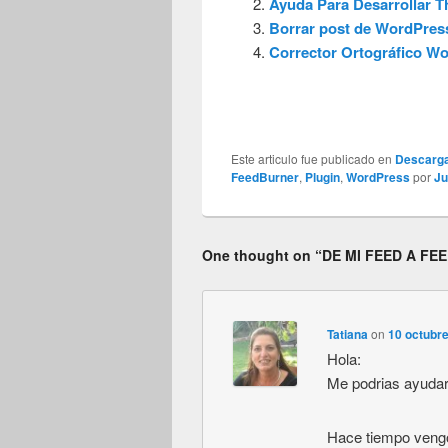
Ayuda Para Desarrollar 
Borrar post de WordPre
Corrector Ortográfico Wo
Este articulo fue publicado en
Descarg
FeedBurner
,
Plugin
,
WordPress
por
Ju
One thought on “
DE MI FEED A F
Tatiana
on
10 octubr
Hola:
Me podrias ayuda
Hace tiempo vengo