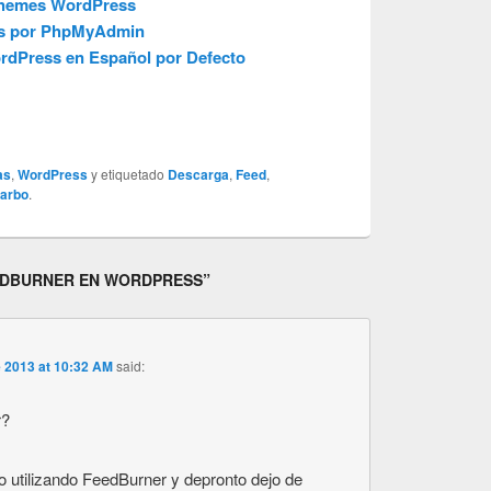
Themes WordPress
ss por PhpMyAdmin
rdPress en Español por Defecto
as
,
WordPress
y etiquetado
Descarga
,
Feed
,
arbo
.
EEDBURNER EN WORDPRESS
”
e 2013 at 10:32 AM
said:
r?
 utilizando FeedBurner y depronto dejo de