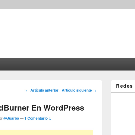
Redes 
Post navigation
←
Artículo anterior
Artículo siguiente
→
edBurner En WordPress
or
@Juarbo
—
1 Comentario ↓