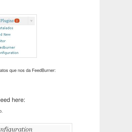
datos que nos da FeedBurner:
eed here:
o.