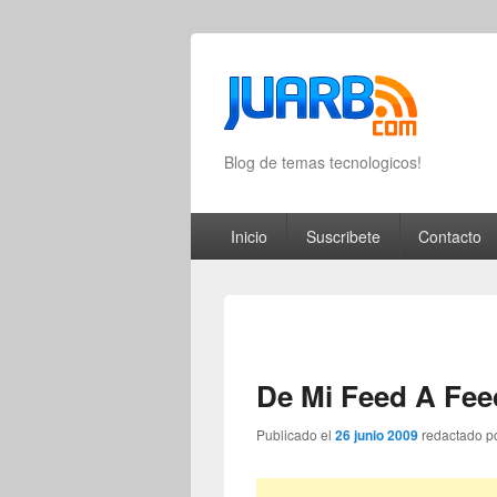
Blog de temas tecnologicos!
Primary menu
Skip to primary content
Skip to secondary content
Inicio
Suscribete
Contacto
De Mi Feed A Fe
Publicado el
26 junio 2009
redactado p