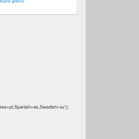
iseño gráfico
guese=pt,Spanish=es,Swedish=sv’);