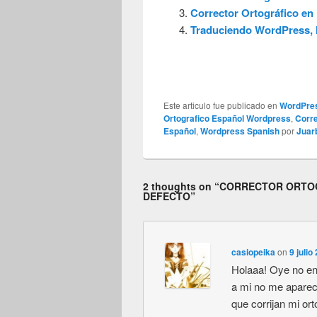
Corrector Ortográfico en
Traduciendo WordPress,
Este articulo fue publicado en
WordPre
Ortografico Español Wordpress
,
Corre
Español
,
Wordpress Spanish
por
Juar
2 thoughts on “
CORRECTOR ORTOG
DEFECTO
”
casiopeika
on
9 juli
Holaaa! Oye no en
a mi no me aparec
que corrijan mi ort