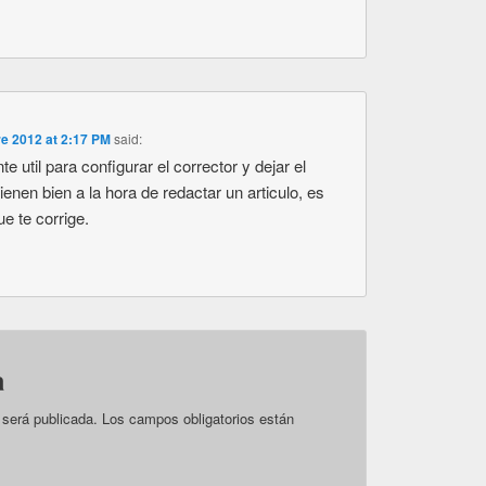
re 2012 at 2:17 PM
said:
e util para configurar el corrector y dejar el
enen bien a la hora de redactar un articulo, es
 te corrige.
a
 será publicada.
Los campos obligatorios están