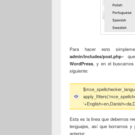
Para hacer esto simpleme
admin/includes/post.php
» que
WordPress
, y en el buscamos
siguiente:
$mce_spellchecker_langu
apply_filters(‘mce_spellc
‘+English=en,Danish=da,D
Esta es la linea que debemos r
lenguajes, así que borramos y 
anterior: