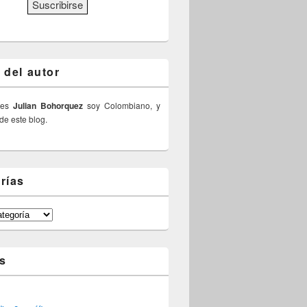
 del autor
 es
Julian Bohorquez
soy Colombiano, y
 de este blog.
rías
s