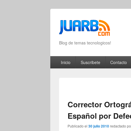
Blog de temas tecnologicos!
Primary menu
Skip to primary content
Skip to secondary content
Inicio
Suscribete
Contacto
Corrector Ortogr
Español por Defe
Publicado el
30 julio 2010
redactado p