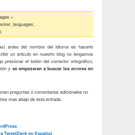
ages =
hecker_languages’,
);
s) antes del nombre del idioma es hacerlo
ribir un articulo en nuestro blog no tengamos
o presionar el botón del corrector ortográfico,
otón y
se empezaran a buscar los errores en
ienen preguntas o comentarios adicionales no
ios mas abajo de esta entrada.
ordPress
ra TweetDeck en Español