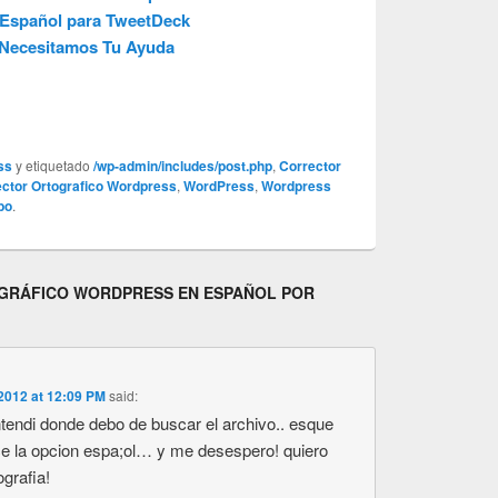
 Español para TweetDeck
 Necesitamos Tu Ayuda
ss
y etiquetado
/wp-admin/includes/post.php
,
Corrector
ctor Ortografico Wordpress
,
WordPress
,
Wordpress
bo
.
RÁFICO WORDPRESS EN ESPAÑOL POR
o 2012 at 12:09 PM
said:
tendi donde debo de buscar el archivo.. esque
e la opcion espa;ol… y me desespero! quiero
ografia!