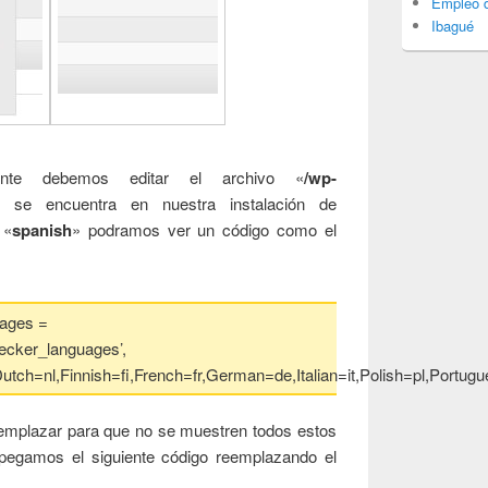
Empleo d
Ibagué
nte debemos editar el archivo «
/wp-
 se encuentra en nuestra instalación de
 «
spanish
» podramos ver un código como el
ages =
hecker_languages’,
utch=nl,Finnish=fi,French=fr,German=de,Italian=it,Polish=pl,Portu
eemplazar para que no se muestren todos estos
pegamos el siguiente código reemplazando el