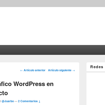
Redes 
Post navigation
←
Artículo anterior
Artículo siguiente
→
áfico WordPress en
cto
or
@Juarbo
—
2 Comentarios ↓