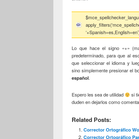
$mce_spellchecker_langu
apply_filters(‘mce_spellc
‘+Spanish=es,English=en’
Lo que hace el signo «+» (ma
predeterminado, para que al esc
que seleccionar el idioma y lueg
sino simplemente presionar el b
español
.
Espero les sea de utilidad
si t
duden en dejarlos como comentar
Related Posts:
Corrector Ortográfico W
Corrector Ortográfico Pa