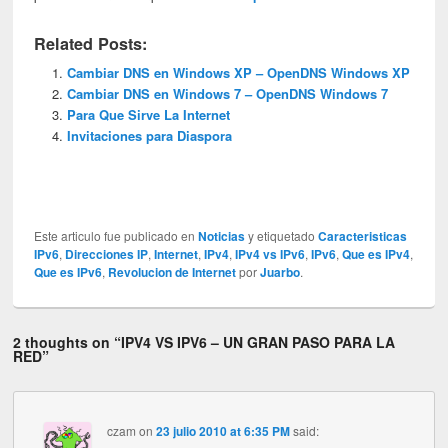
Related Posts:
Cambiar DNS en Windows XP – OpenDNS Windows XP
Cambiar DNS en Windows 7 – OpenDNS Windows 7
Para Que Sirve La Internet
Invitaciones para Diaspora
Este articulo fue publicado en
Noticias
y etiquetado
Caracteristicas
IPv6
,
Direcciones IP
,
Internet
,
IPv4
,
IPv4 vs IPv6
,
IPv6
,
Que es IPv4
,
Que es IPv6
,
Revolucion de Internet
por
Juarbo
.
2 thoughts on “
IPV4 VS IPV6 – UN GRAN PASO PARA LA
RED
”
czam
on
23 julio 2010 at 6:35 PM
said: