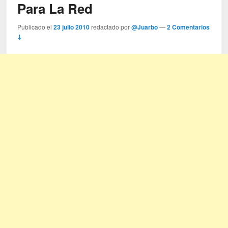
Para La Red
Publicado el
23 julio 2010
redactado por
@Juarbo
—
2 Comentarios
↓