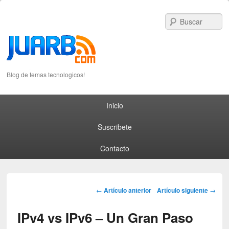
S
Blog de temas tecnologicos!
Primary menu
Skip to primary content
Skip to secondary content
Inicio
Suscribete
Contacto
Post navigation
←
Artículo anterior
Artículo siguiente
→
IPv4 vs IPv6 – Un Gran Paso