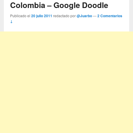
Colombia – Google Doodle
Publicado el
20 julio 2011
redactado por
@Juarbo
—
2 Comentarios
↓