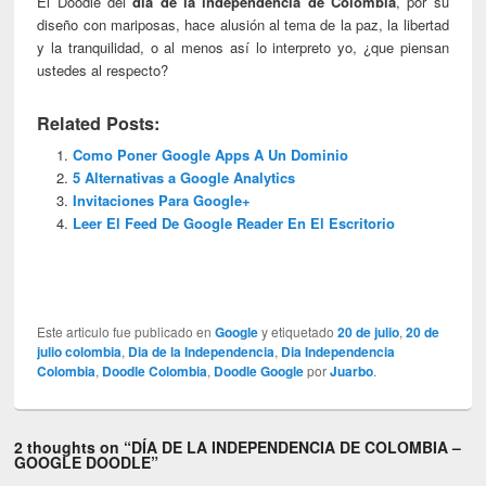
El Doodle del
día de la independencia de Colombia
, por su
diseño con mariposas, hace alusión al tema de la paz, la libertad
y la tranquilidad, o al menos así lo interpreto yo, ¿que piensan
ustedes al respecto?
Related Posts:
Como Poner Google Apps A Un Dominio
5 Alternativas a Google Analytics
Invitaciones Para Google+
Leer El Feed De Google Reader En El Escritorio
Este articulo fue publicado en
Google
y etiquetado
20 de julio
,
20 de
julio colombia
,
Dia de la Independencia
,
Dia Independencia
Colombia
,
Doodle Colombia
,
Doodle Google
por
Juarbo
.
2 thoughts on “
DÍA DE LA INDEPENDENCIA DE COLOMBIA –
GOOGLE DOODLE
”