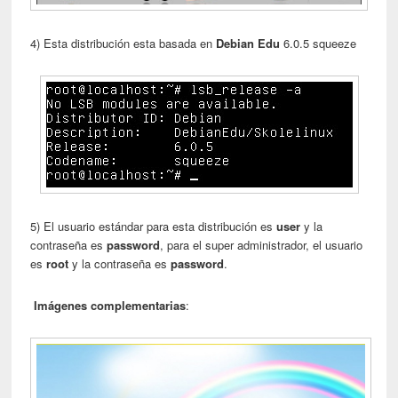
4) Esta distribución esta basada en
Debian Edu
6.0.5 squeeze
5) El usuario estándar para esta distribución es
user
y la
contraseña es
password
, para el super administrador, el usuario
es
root
y la contraseña es
password
.
Imágenes complementarias
: