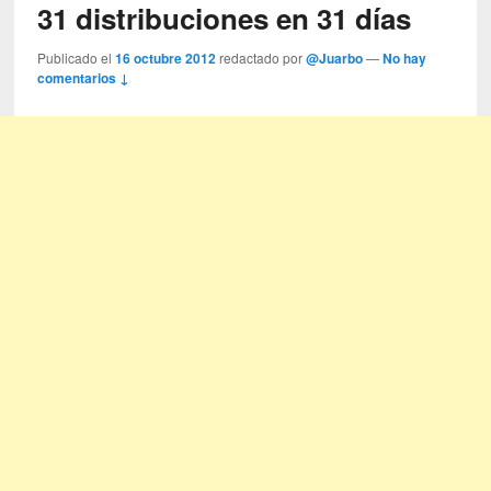
31 distribuciones en 31 días
Publicado el
16 octubre 2012
redactado por
@Juarbo
—
No hay
comentarios ↓