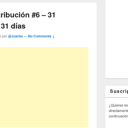
tribución #6 – 31
 31 días
o por
@Juarbo
—
No Comments ↓
Suscri
¿Quieres rec
directamente
continuació