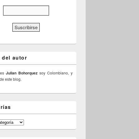
 del autor
 es
Julian Bohorquez
soy Colombiano, y
 de este blog.
rías