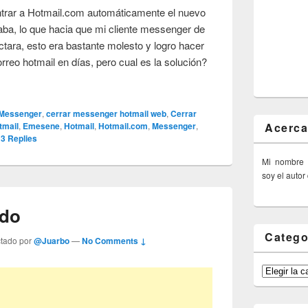
 entrar a Hotmail.com automáticamente el nuevo
ba, lo que hacia que mi cliente messenger de
tara, esto era bastante molesto y logro hacer
orreo hotmail en días, pero cual es la solución?
 Messenger
,
cerrar messenger hotmail web
,
Cerrar
Acerca
tmail
,
Emesene
,
Hotmail
,
Hotmail.com
,
Messenger
,
|
3
Replies
Mi nombre
soy el autor
ndo
Catego
ctado por
@Juarbo
—
No Comments ↓
Categorías