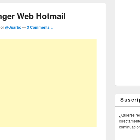
enger Web Hotmail
por
@Juarbo
—
3 Comments ↓
Suscri
¿Quieres rec
directamente
continuació