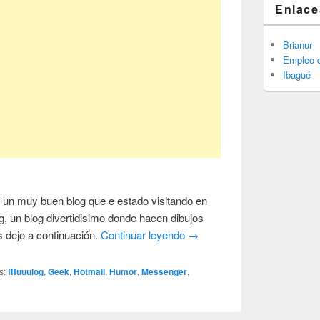
Enlace
Brianur
Empleo d
Ibagué
 un muy buen blog que e estado visitando en
og, un blog divertidisimo donde hacen dibujos
 dejo a continuación.
Continuar leyendo
→
s:
fffuuulog
,
Geek
,
Hotmail
,
Humor
,
Messenger
,