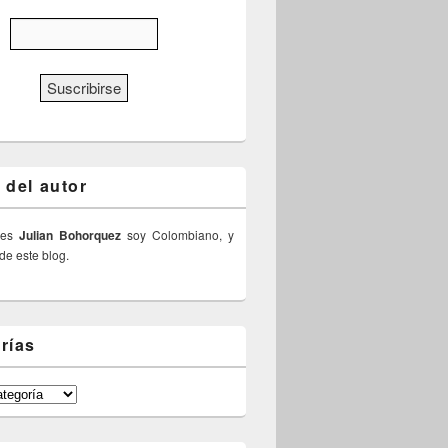
 del autor
 es
Julian Bohorquez
soy Colombiano, y
 de este blog.
rías