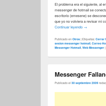
El problema era el siguiente, al
messenger de hotmail se conecta
escritorio (emesene) se desconec
que yo no volviera a revisar mi c
Continuar leyendo
→
Publicado en
Otros
|
Etiquetas:
Cerrar
sesion messenger hotmail
,
Correo Ho
Messenger Hotmail
,
Web Messenger
Messenger Falla
Publicado el
30 septiembre 2009
reda