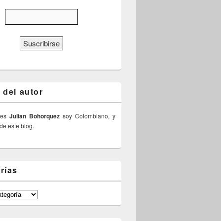
 del autor
 es
Julian Bohorquez
soy Colombiano, y
 de este blog.
rías