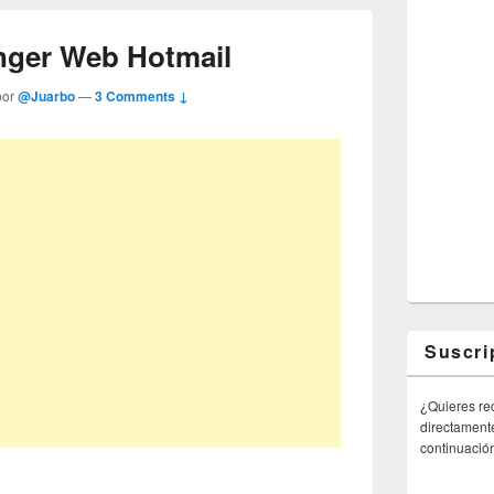
enger Web Hotmail
por
@Juarbo
—
3 Comments ↓
Suscri
¿Quieres rec
directamente
continuació