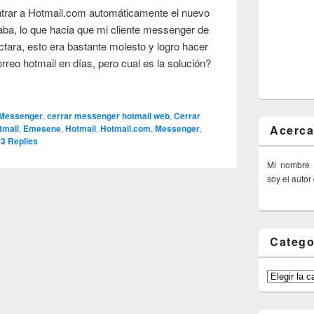
 entrar a Hotmail.com automáticamente el nuevo
ba, lo que hacia que mi cliente messenger de
tara, esto era bastante molesto y logro hacer
orreo hotmail en días, pero cual es la solución?
 Messenger
,
cerrar messenger hotmail web
,
Cerrar
Acerca
tmail
,
Emesene
,
Hotmail
,
Hotmail.com
,
Messenger
,
|
3
Replies
Mi nombre
soy el autor
Catego
Categorías