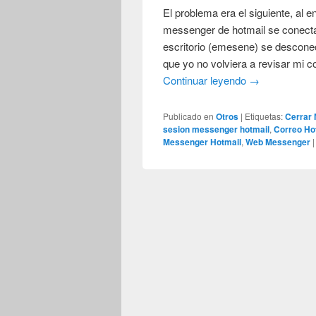
El problema era el siguiente, al
messenger de hotmail se conecta
escritorio (emesene) se desconec
que yo no volviera a revisar mi c
Continuar leyendo
→
Publicado en
Otros
|
Etiquetas:
Cerrar
sesion messenger hotmail
,
Correo Ho
Messenger Hotmail
,
Web Messenger