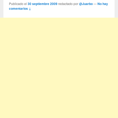
Publicado el
30 septiembre 2009
redactado por
@Juarbo
—
No hay
comentarios ↓