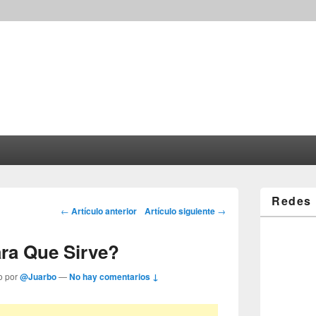
Redes 
Post navigation
←
Artículo anterior
Artículo siguiente
→
ara Que Sirve?
o por
@Juarbo
—
No hay comentarios ↓