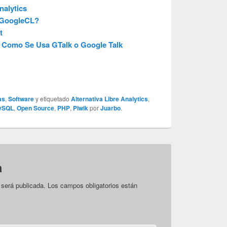
nalytics
 GoogleCL?
t
Y Como Se Usa GTalk o Google Talk
as
,
Software
y etiquetado
Alternativa Libre Analytics
,
ySQL
,
Open Source
,
PHP
,
Piwik
por
Juarbo
.
a
 será publicada.
Los campos obligatorios están