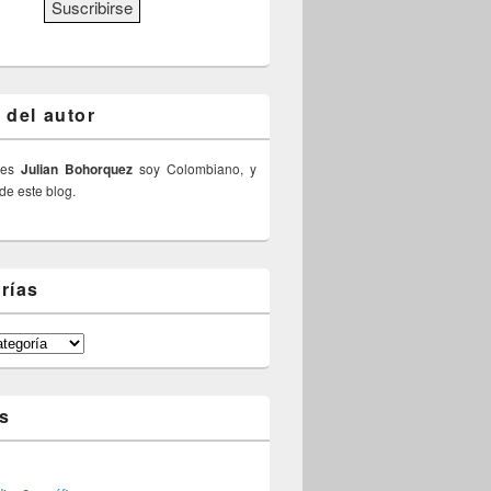
 del autor
 es
Julian Bohorquez
soy Colombiano, y
 de este blog.
rías
s