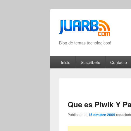
Blog de temas tecnologicos!
Primary menu
Skip to primary content
Skip to secondary content
Inicio
Suscribete
Contacto
Que es Piwik Y P
Publicado el
15 octubre 2009
redactad