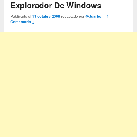
Explorador De Windows
Publicado el
13 octubre 2009
redactado por
@Juarbo
—
1
Comentario ↓