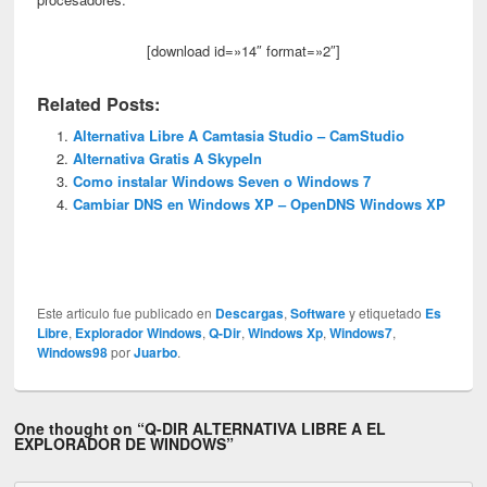
[download id=»14″ format=»2″]
Related Posts:
Alternativa Libre A Camtasia Studio – CamStudio
Alternativa Gratis A SkypeIn
Como instalar Windows Seven o Windows 7
Cambiar DNS en Windows XP – OpenDNS Windows XP
Este articulo fue publicado en
Descargas
,
Software
y etiquetado
Es
Libre
,
Explorador Windows
,
Q-Dir
,
Windows Xp
,
Windows7
,
Windows98
por
Juarbo
.
One thought on “
Q-DIR ALTERNATIVA LIBRE A EL
EXPLORADOR DE WINDOWS
”