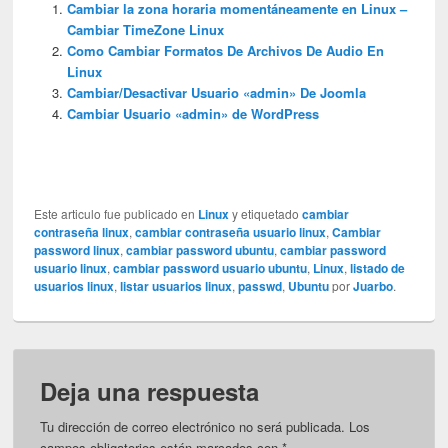
Cambiar la zona horaria momentáneamente en Linux –
Cambiar TimeZone Linux
Como Cambiar Formatos De Archivos De Audio En
Linux
Cambiar/Desactivar Usuario «admin» De Joomla
Cambiar Usuario «admin» de WordPress
Este articulo fue publicado en
Linux
y etiquetado
cambiar
contraseña linux
,
cambiar contraseña usuario linux
,
Cambiar
password linux
,
cambiar password ubuntu
,
cambiar password
usuario linux
,
cambiar password usuario ubuntu
,
Linux
,
listado de
usuarios linux
,
listar usuarios linux
,
passwd
,
Ubuntu
por
Juarbo
.
Deja una respuesta
Tu dirección de correo electrónico no será publicada.
Los
campos obligatorios están marcados con
*