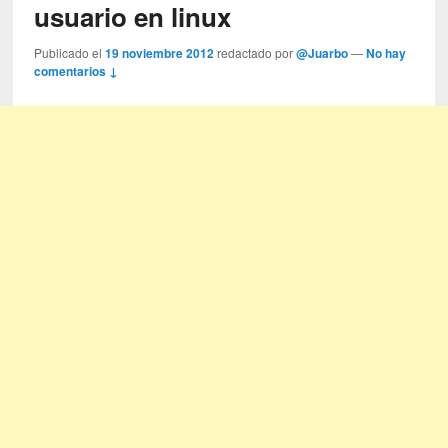
usuario en linux
Publicado el
19 noviembre 2012
redactado por
@Juarbo
—
No hay
comentarios ↓