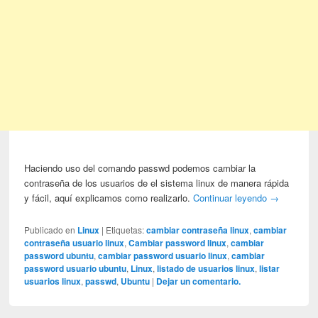
Haciendo uso del comando passwd podemos cambiar la
contraseña de los usuarios de el sistema linux de manera rápida
y fácil, aquí explicamos como realizarlo.
Continuar leyendo
→
Publicado en
Linux
|
Etiquetas:
cambiar contraseña linux
,
cambiar
contraseña usuario linux
,
Cambiar password linux
,
cambiar
password ubuntu
,
cambiar password usuario linux
,
cambiar
password usuario ubuntu
,
Linux
,
listado de usuarios linux
,
listar
usuarios linux
,
passwd
,
Ubuntu
|
Dejar un comentario.