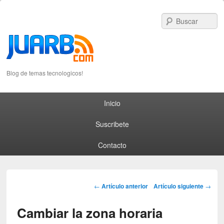
S
Blog de temas tecnologicos!
Primary menu
Skip to primary content
Skip to secondary content
Inicio
Suscribete
Contacto
Post navigation
←
Artículo anterior
Artículo siguiente
→
Cambiar la zona horaria