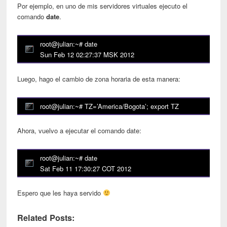
Por ejemplo, en uno de mis servidores virtuales ejecuto el
comando
date
.
root@julian:~# date
Sun Feb 12 02:27:37 MSK 2012
Luego, hago el cambio de zona horaria de esta manera:
root@julian:~# TZ=’America/Bogota’; export TZ
Ahora, vuelvo a ejecutar el comando date:
root@julian:~# date
Sat Feb 11 17:30:27 COT 2012
Espero que les haya servido
Related Posts: