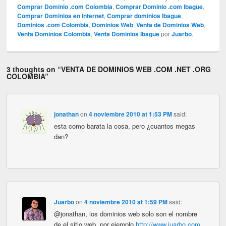
Comprar Dominio .com Colombia
,
Comprar Dominio .com Ibague
,
Comprar Dominios en Internet
,
Comprar dominios Ibague
,
Dominios .com Colombia
,
Dominios Web
,
Venta de Dominios Web
,
Venta Dominios Colombia
,
Venta Dominios Ibague
por
Juarbo
.
3 thoughts on “
VENTA DE DOMINIOS WEB .COM .NET .ORG
COLOMBIA
”
jonathan
on
4 noviembre 2010 at 1:53 PM
said:
esta como barata la cosa, pero ¿cuantos megas
dan?
Juarbo
on
4 noviembre 2010 at 1:59 PM
said:
@jonathan, los dominios web solo son el nombre
de el sitio web, por ejemplo
http://www.juarbo.com