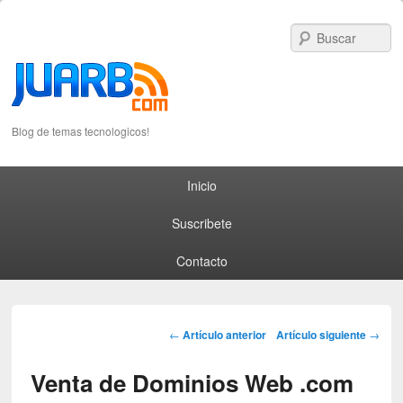
S
Blog de temas tecnologicos!
Primary menu
Skip to primary content
Skip to secondary content
Inicio
Suscribete
Contacto
Post navigation
←
Artículo anterior
Artículo siguiente
→
Venta de Dominios Web .com