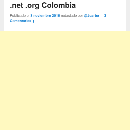
.net .org Colombia
Publicado el
3 noviembre 2010
redactado por
@Juarbo
—
3
Comentarios ↓