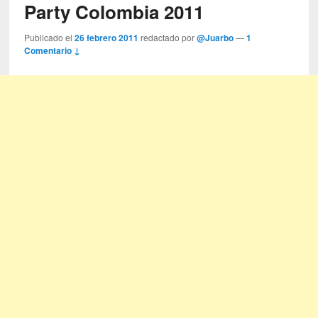
Party Colombia 2011
Publicado el
26 febrero 2011
redactado por
@Juarbo
—
1
Comentario ↓