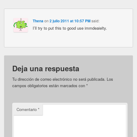
Thena
on
2 julio 2011 at 10:57 PM
said:
I’ll try to put this to good use immdeaielty.
Deja una respuesta
Tu dirección de correo electrónico no será publicada.
Los
campos obligatorios están marcados con
*
Comentario
*