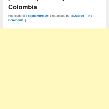
Colombia
Publicado el
4 septiembre 2013
redactado por
@Juarbo
—
No
Comments ↓