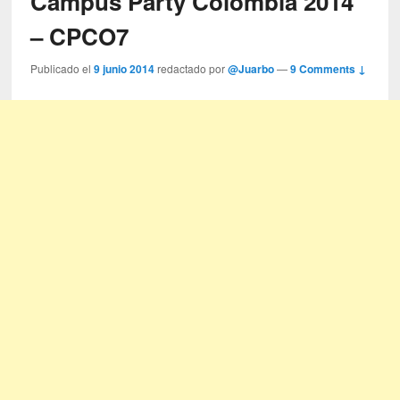
Campus Party Colombia 2014
– CPCO7
Publicado el
9 junio 2014
redactado por
@Juarbo
—
9 Comments ↓