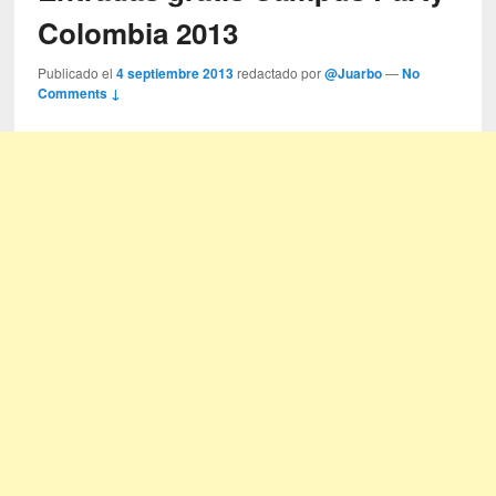
Colombia 2013
Publicado el
4 septiembre 2013
redactado por
@Juarbo
—
No
Comments ↓