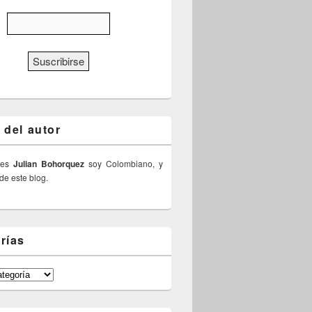
 del autor
 es
Julian Bohorquez
soy Colombiano, y
 de este blog.
rías