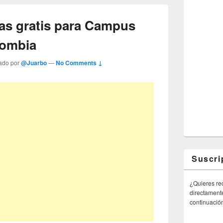
as gratis para Campus
lombia
ado por
@Juarbo
—
No Comments ↓
Suscri
¿Quieres rec
directamente
continuació