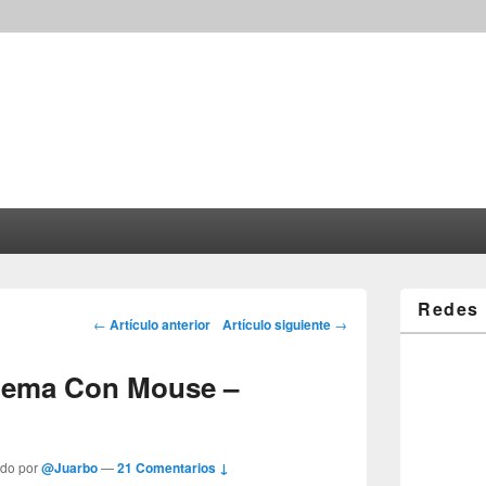
Redes 
Post navigation
←
Artículo anterior
Artículo siguiente
→
blema Con Mouse –
ado por
@Juarbo
—
21 Comentarios ↓