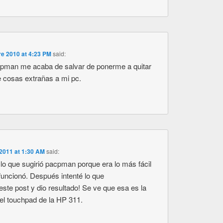
re 2010 at 4:23 PM
said:
pman me acaba de salvar de ponerme a quitar
le cosas extrañas a mi pc.
2011 at 1:30 AM
said:
 lo que sugirió pacpman porque era lo más fácil
funcionó. Después intenté lo que
te post y dio resultado! Se ve que esa es la
r el touchpad de la HP 311.