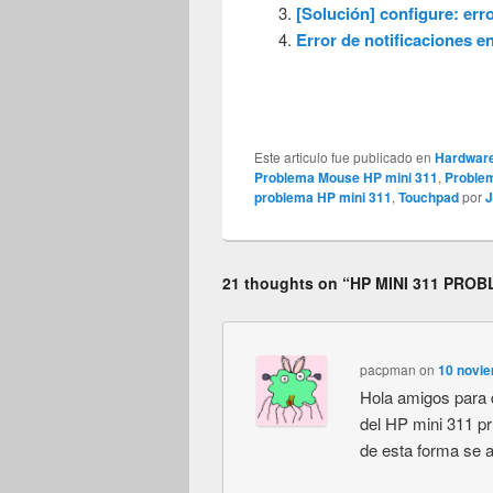
[Solución] configure: err
Error de notificaciones 
Este articulo fue publicado en
Hardwar
Problema Mouse HP mini 311
,
Proble
problema HP mini 311
,
Touchpad
por
J
21 thoughts on “
HP MINI 311 PRO
pacpman
on
10 novie
Hola amigos para 
del HP mini 311 pr
de esta forma se a