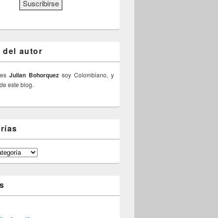
 del autor
 es
Julian Bohorquez
soy Colombiano, y
 de este blog.
rías
s