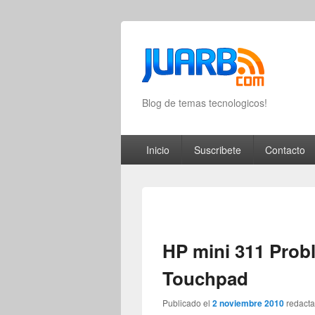
Blog de temas tecnologicos!
Primary menu
Skip to primary content
Skip to secondary content
Inicio
Suscribete
Contacto
HP mini 311 Pro
Touchpad
Publicado el
2 noviembre 2010
redact