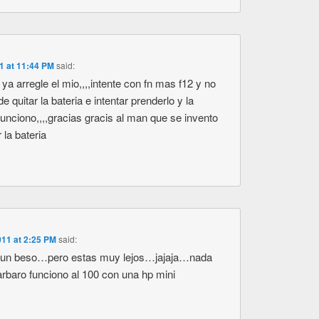
11 at 11:44 PM
said:
 arregle el mio,,,,intente con fn mas f12 y no
de quitar la bateria e intentar prenderlo y la
unciono,,,,gracias gracis al man que se invento
 la bateria
11 at 2:25 PM
said:
 un beso…pero estas muy lejos…jajaja…nada
rbaro funciono al 100 con una hp mini