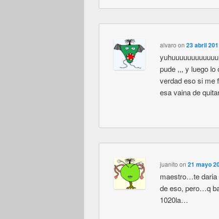
alvaro
on
23 abril 20
yuhuuuuuuuuuuuu ya
pude ,,, y luego lo 
verdad eso si me f
esa vaina de quitar
juanito
on
21 mayo 20
maestro…te daria
de eso, pero…q ba
1020la…