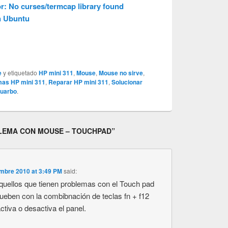
or: No curses/termcap library found
en Ubuntu
e
y etiquetado
HP mini 311
,
Mouse
,
Mouse no sirve
,
mas HP mini 311
,
Reparar HP mini 311
,
Solucionar
uarbo
.
BLEMA CON MOUSE – TOUCHPAD
”
mbre 2010 at 3:49 PM
said:
quellos que tienen problemas con el Touch pad
ueben con la combibnación de teclas fn + f12
ctiva o desactiva el panel.