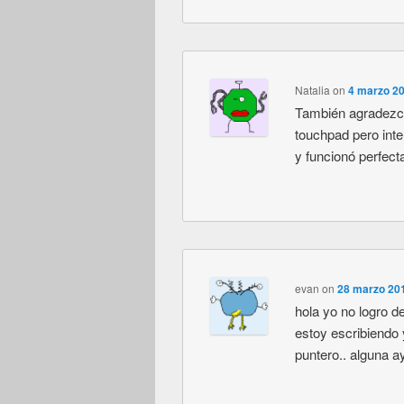
Natalia
on
4 marzo 20
También agradezc
touchpad pero inte
y funcionó perfec
evan
on
28 marzo 201
hola yo no logro d
estoy escribiendo 
puntero.. alguna a