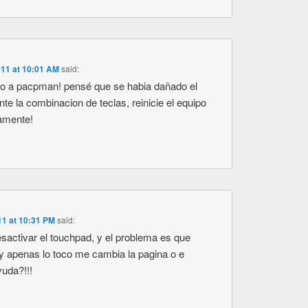
11 at 10:01 AM
said:
o a pacpman! pensé que se habia dañado el
nte la combinacion de teclas, reinicie el equipo
tamente!
1 at 10:31 PM
said:
esactivar el touchpad, y el problema es que
y apenas lo toco me cambia la pagina o e
yuda?!!!