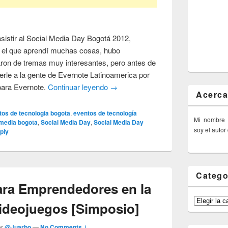
asistir al Social Media Day Bogotá 2012,
el que aprendí muchas cosas, hubo
aron de tremas muy interesantes, pero antes de
erle a la gente de Evernote Latinoamerica por
para Evernote.
Continuar leyendo
→
Acerca
tos de tecnologia bogota
,
eventos de tecnología
Mi nombre
 media bogota
,
Social Media Day
,
Social Media Day
soy el autor
ply
Catego
ra Emprendedores en la
Categorías
Videojuegos [Simposio]
or
@Juarbo
—
No Comments ↓