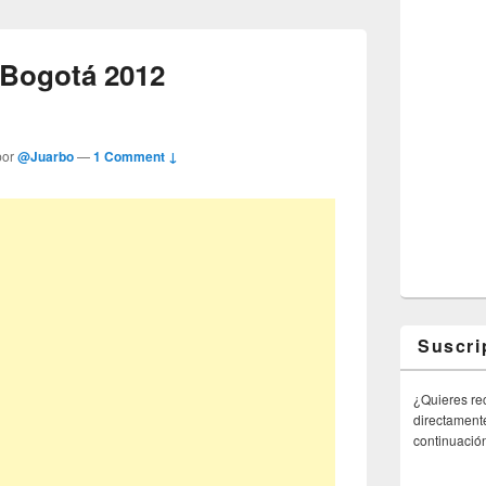
 Bogotá 2012
por
@Juarbo
—
1 Comment ↓
Suscri
¿Quieres rec
directamente
continuació