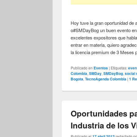
Hoy tuve la gran oportunidad de 
o#SMDayBog un buen evento en 
excelentes expositores que habl
entrar en materia, quiero agradec
la licencia premium de 3 Meses 
Publicado en
Eventos
|
Etiquetas:
even
Colombia
,
SMDay
,
SMDayBog
,
social
Bogota
,
TecnoAgenda Colombia
|
1
Re
Oportunidades pa
Industria de los 
Publicado el
17 abril 2012
redactado p