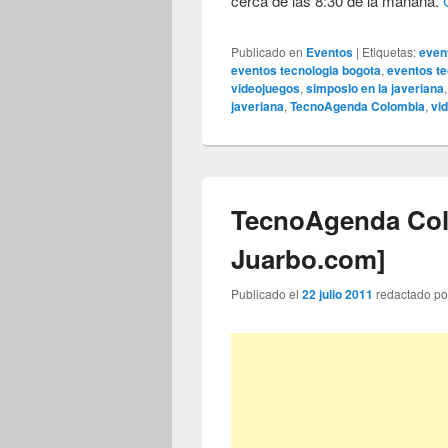
cerca de las 8:30 de la mañana.
Publicado en
Eventos
|
Etiquetas:
even
eventos tecnologia bogota
,
eventos t
videojuegos
,
simposio en la javeriana
javeriana
,
TecnoAgenda Colombia
,
vi
TecnoAgenda Col
Juarbo.com]
Publicado el
22 julio 2011
redactado p