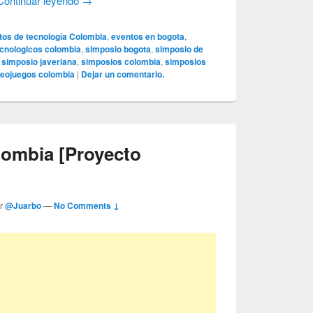
Continuar leyendo
→
tos de tecnología Colombia
,
eventos en bogota
,
ecnologicos colombia
,
simposio bogota
,
simposio de
,
simposio javeriana
,
simposios colombia
,
simposios
deojuegos colombia
|
Dejar un comentario.
ombia [Proyecto
or
@Juarbo
—
No Comments ↓