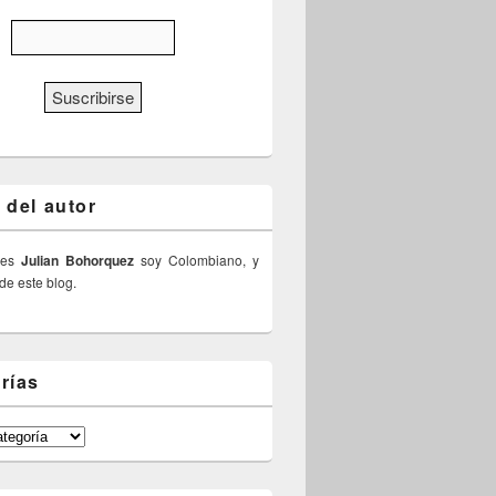
 del autor
 es
Julian Bohorquez
soy Colombiano, y
 de este blog.
rías