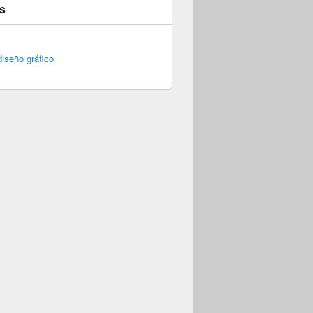
s
iseño gráfico