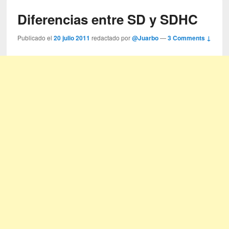
Diferencias entre SD y SDHC
Publicado el
20 julio 2011
redactado por
@Juarbo
—
3 Comments ↓