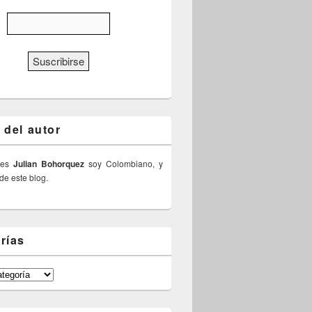
 del autor
 es
Julian Bohorquez
soy Colombiano, y
 de este blog.
rías