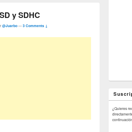
e SD y SDHC
or
@Juarbo
—
3 Comments ↓
Suscri
¿Quieres rec
directamente
continuació