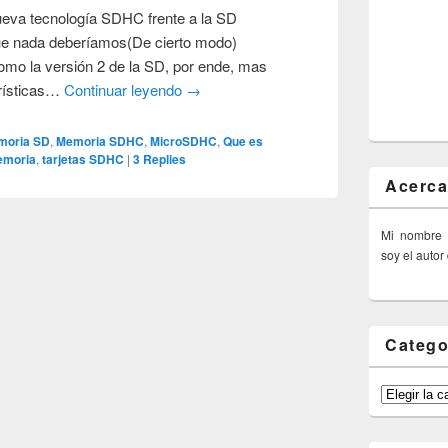
nueva tecnología SDHC frente a la SD
ue nada deberíamos(De cierto modo)
omo la versión 2 de la SD, por ende, mas
rísticas…
Continuar leyendo
→
moria SD
,
Memoria SDHC
,
MicroSDHC
,
Que es
emoria
,
tarjetas SDHC
|
3
Replies
Acerca
Mi nombre
soy el autor
Catego
Categorías