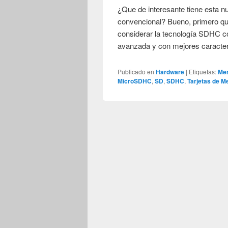
¿Que de interesante tiene esta 
convencional? Bueno, primero q
considerar la tecnología SDHC c
avanzada y con mejores caracte
Publicado en
Hardware
|
Etiquetas:
Me
MicroSDHC
,
SD
,
SDHC
,
Tarjetas de M