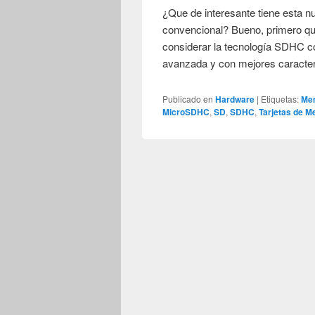
¿Que de interesante tiene esta 
convencional? Bueno, primero q
considerar la tecnología SDHC c
avanzada y con mejores caracte
Publicado en
Hardware
|
Etiquetas:
Me
MicroSDHC
,
SD
,
SDHC
,
Tarjetas de M