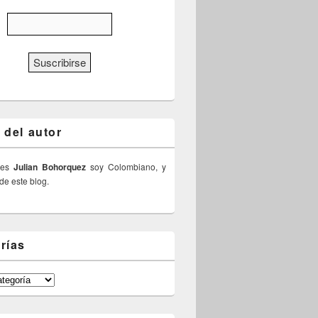
 del autor
 es
Julian Bohorquez
soy Colombiano, y
 de este blog.
rías