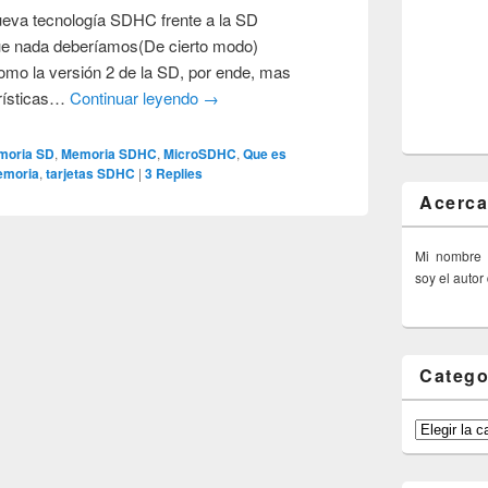
nueva tecnología SDHC frente a la SD
ue nada deberíamos(De cierto modo)
omo la versión 2 de la SD, por ende, mas
rísticas…
Continuar leyendo
→
moria SD
,
Memoria SDHC
,
MicroSDHC
,
Que es
emoria
,
tarjetas SDHC
|
3
Replies
Acerca
Mi nombre
soy el autor
Catego
Categorías