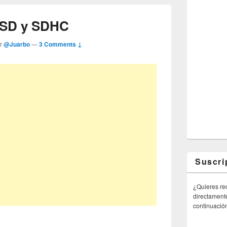
e SD y SDHC
or
@Juarbo
—
3 Comments ↓
Suscri
¿Quieres rec
directamente
continuació