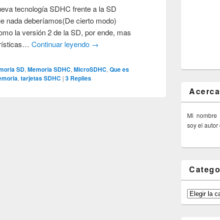
nueva tecnología SDHC frente a la SD
ue nada deberíamos(De cierto modo)
omo la versión 2 de la SD, por ende, mas
rísticas…
Continuar leyendo
→
moria SD
,
Memoria SDHC
,
MicroSDHC
,
Que es
emoria
,
tarjetas SDHC
|
3
Replies
Acerca
Mi nombre
soy el autor
Catego
Categorías