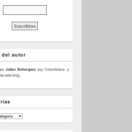
 del autor
 es
Julian Bohorquez
soy Colombiano, y
 de este blog.
rías