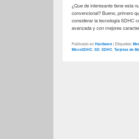
¿Que de interesante tiene esta 
convencional? Bueno, primero q
considerar la tecnología SDHC c
avanzada y con mejores caracte
Publicado en
Hardware
|
Etiquetas:
Me
MicroSDHC
,
SD
,
SDHC
,
Tarjetas de M