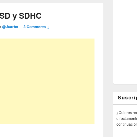
e SD y SDHC
or
@Juarbo
—
3 Comments ↓
Suscri
¿Quieres rec
directamente
continuació