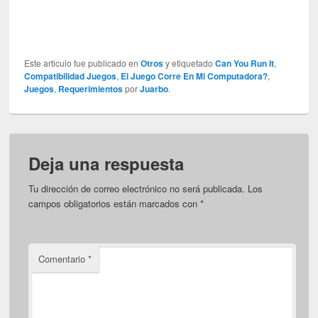
Este articulo fue publicado en
Otros
y etiquetado
Can You Run It
,
Compatibilidad Juegos
,
El Juego Corre En Mi Computadora?
,
Juegos
,
Requerimientos
por
Juarbo
.
Deja una respuesta
Tu dirección de correo electrónico no será publicada.
Los
campos obligatorios están marcados con
*
Comentario
*