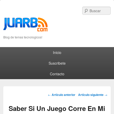
S
Blog de temas tecnologicos!
Primary menu
Skip to primary content
Skip to secondary content
Inicio
Suscribete
Contacto
Post navigation
←
Artículo anterior
Artículo siguiente
→
Saber Si Un Juego Corre En Mi