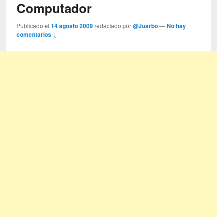
Computador
Publicado el
14 agosto 2009
redactado por
@Juarbo
—
No hay
comentarios ↓