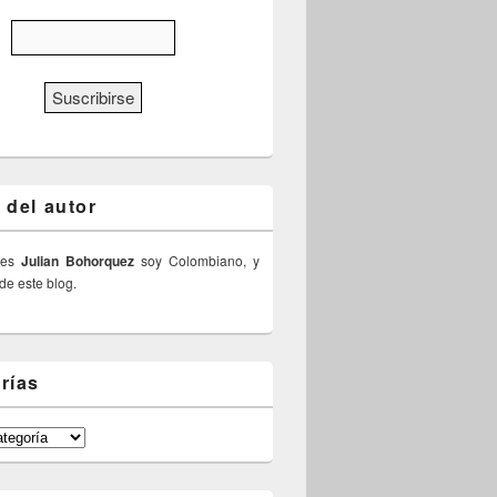
 del autor
 es
Julian Bohorquez
soy Colombiano, y
 de este blog.
rías