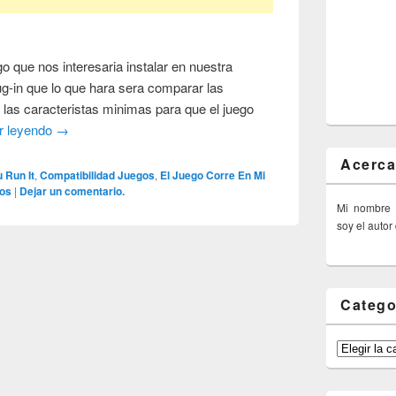
go que nos interesaria instalar en nuestra
ug-in que lo que hara sera comparar las
 las caracteristas minimas para que el juego
r leyendo
→
Acerca
 Run It
,
Compatibilidad Juegos
,
El Juego Corre En Mi
tos
|
Dejar un comentario.
Mi nombre
soy el autor
Catego
Categorías