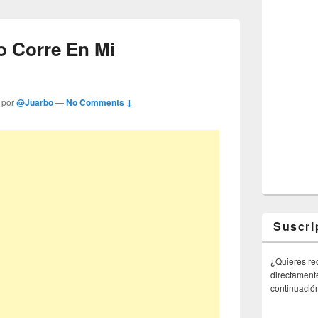
o Corre En Mi
 por
@Juarbo
—
No Comments ↓
Suscri
¿Quieres rec
directamente
continuació