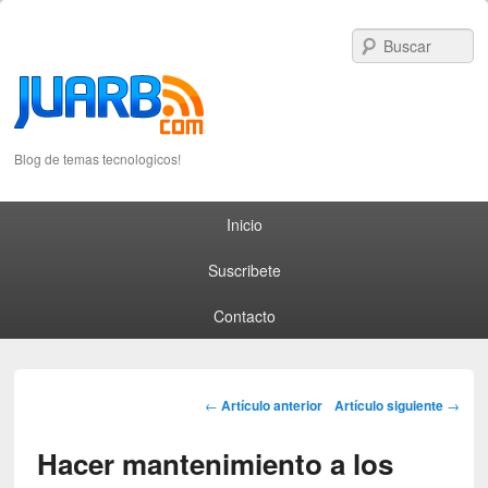
S
Blog de temas tecnologicos!
Primary menu
Skip to primary content
Skip to secondary content
Inicio
Suscribete
Contacto
Post navigation
←
Artículo anterior
Artículo siguiente
→
Hacer mantenimiento a los